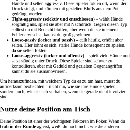
Hände und selten aggressiv. Diese Spieler folden oft, wenn der
Druck steigt, und können mit gezielten Bluffs aus dem Pot
gedrängt werden.
Tight-aggressiv (selektiv und entschlossen)
– wählt Hände
sorgfältig aus, spielt sie aber mit Nachdruck. Gegen diesen Typ
solltest du mit Bedacht bluffen, aber wenn du sie in einem
Fehler erwischst, kannst du groß gewinnen.
Loose-passiv (locker und passiv)
– callt häufig, erhöht aber
selten. Hier lohnt es sich, starke Hände konsequent zu spielen,
da sie selten folden.
Loose-aggressiv (locker und offensiv)
– spielt viele Hände und
setzt ständig unter Druck. Diese Spieler sind schwer zu
kontrollieren, aber mit Geduld und gezielten Gegenangriffen
kannst du sie ausmanövrieren.
Um herauszufinden, mit welchem Typ du es zu tun hast, musst du
aufmerksam beobachten – nicht nur, wie sie ihre Hände spielen,
sondern auch, wie sie sich verhalten, wenn sie gerade nicht involviert
sind.
Nutze deine Position am Tisch
Deine Position ist einer der wichtigsten Faktoren im Poker. Wenn du
früh in der Runde
agierst, weißt du noch nicht, wie die anderen